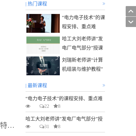
| 热门课程
“电力电子技术”的课
程安排、重点难
点、教学手段
哈工大刘老师讲”发
电厂电气部分”授课
体会
刘瑞新老师讲“计算
机组装与维护教程”
| 最新课程
“电力电子技术”的课程安排、重点难
22
8
点、教学手段
4198
哈工大刘老师讲”发电厂电气部分”授
“电力拖动自动控制系统——运动控制系统”课程特点及教学重难点解析
31
8
课体会
3221