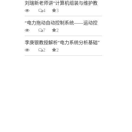
刘瑞新老师讲“计算机组装与维护教
4
3
程”
2923
“电力拖动自动控制系统——运动控
7
2
制系统”课程特点及教学重难点解析
2547
李庚银教授解析“电力系统分析基础”
点
2
2
要点及难点
2058