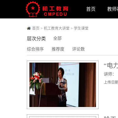
首页
教师
首页
>
机工教育大讲堂
>
学生课堂
层次分类
全部
综合排序
推荐度
评论数
“电
讲师：
上传日期： 