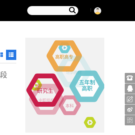
|
高职高专
培训教材
手段
五年制
高职
研究生
中职技校
本科