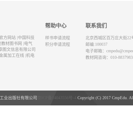
帮助中心
联系我们
官方网站
|
中国科技
样书申请流程
北京西城区百万庄大街22
校教材图书网
|
电气
积分申请流程
邮编:100037
章图文信息有限公司
电子邮箱：
cmpedu@cmpe
金属加工在线
|
机电
教材网咨询：010-8837983
工业出版社有限公司
京ICP备14043556号-4
Copyright (C) 2017 CmpEdu. All