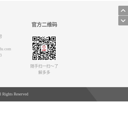
官方二维码
号
du.com
3
随手扫一扫～了
解多多
 Rights Reserved