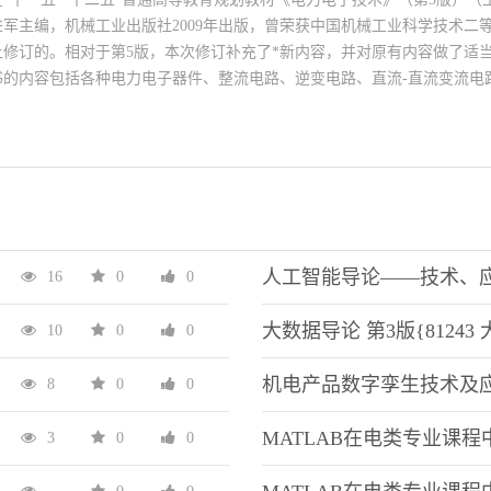
进军主编，机械工业出版社2009年出版，曾荣获中国机械工业科学技术二
上修订的。相对于第5版，本次修订补充了*新内容，并对原有内容做了适
书的内容包括各种电力电子器件、整流电路、逆变电路、直流-直流变流电
交流变流电路、脉宽调制及相关控制技术、软开关技术、电力电子器件的应
力电子技术的应用等。本书对电力电子技术的基本原理和基础内容进行了
近年来*新的技术发展。采用该书的西安交通大学“电力电子技术”课程是首
课程、首批国家精品资源共享课、首批一流本科课程，多家课程网站有本
可供选用。书中配有二维码，读者可使用移动设备App中的“扫一扫”功能
源。书末附有教学实验。 本书适用于教育部公布的普通高等学校本科专业
气类和自动化类等相关本科专业，也可供相近专业选用或供工程技术人员
16
0
0
《电力电子技术》（第5版）作为教材的院校，可改用本书作为教材。 本
子课件等教学资源，欢迎选用本书作教材的教师登录www.cmpedu.com
10
0
0
mp_luyida@163.com联系编辑索取。
8
0
0
3
0
0