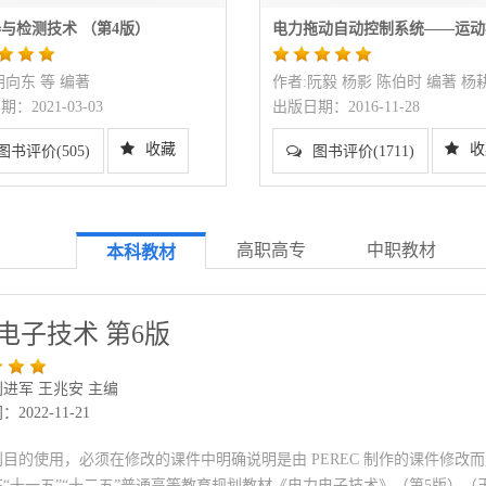
与检测技术 （第4版）
电力拖动自动控制系统——运动
统 第5版
胡向东 等 编著
作者:阮毅 杨影 陈伯时 编著 杨
：2021-03-03
出版日期：2016-11-28
收藏
收
图书评价(505)
图书评价(1711)
高职高专
中职教材
本科教材
电子技术 第6版
进军 王兆安 主编
2022-11-21
利目的使用，必须在修改的课件中明确说明是由 PEREC 制作的课件修改
“十一五”“十二五”普通高等教育规划教材《电力电子技术》（第5版）（