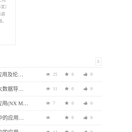
等奖）
案；教师掌控所
当调
路、
用技
精选，
批国
教材的
查看
目录
参考。
人工智能导论——技术、应用及伦理{81512 人工智能导论 课件+大纲+习题+教案等}
25
0
0
书配有
下载或
大数据导论 第3版{81243 大数据导论 课件+大纲+实验等}
11
0
0
机电产品数字孪生技术及应用(NX MCD){74063机电产品数字孪生技术及应用(NX MCD)-教案}
7
0
0
MATLAB在电类专业课程中的应用——教程及实训 第2版{ZY_80491《MATLAB在电类专业课程中的应用：教程及实训 第2版》_曹弋(源代码)路乙达}
0
0