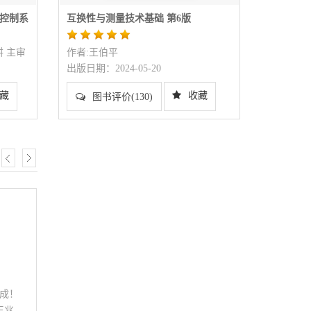
控制系
互换性与测量技术基础 第6版
机械制图（多
耕 主审
作者:王伯平
作者:胡建生
出版日期：2024-05-20
出版日期：2023
藏
收藏
图书评价(130)
图书评价(
研究生教材
技能培训
机械制图
作者：胡建生
出版时间：2023-0
而成！
“十四五”
王兆
的教学软件；备