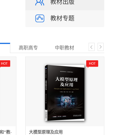
教材出版
教材专题
高职高专
中职教材
研究生教材
技
“教-
大模型原理及应用
金属材料及热处