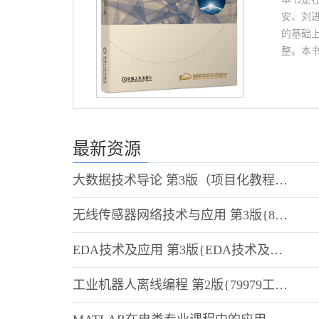
安、刘
的基础
整。本
交流-
术、电
体现了
家精品
电子资源
最新资源
相关资
中的电
大数据技术导论 第3版（项目化教程）{81309 大数据技术导论 课件+大纲+教案等}
原采用
中英文电
无线传感器网络技术与应用 第3版{81311 无线传感器网络技术与应用 课件+习题+大纲}
发邮件到c
EDA技术及应用 第3版{EDA技术及应用ppt(最终版)}
工业机器人离线编程 第2版{79979工业机器人离线编程 第2版-教案}