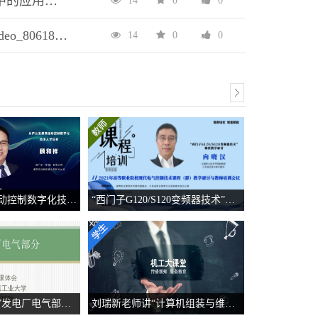
MATLAB在电类专业课程中的应用——教程及实训 第2版{KJ_80491《MATLAB在电类专业课程中的应用：教程及实训 第2版》_曹弋(中文电子课件)路乙达}
14
0
0
工业机器人编程与仿真{Video_80618《工业机器人编程与仿真》_孙松丽(视频资源)徐鲁融}
14
0
0
从产业发展到运动控制数字化技术人才培养
“西门子G120/S120变频器技术”课程教学研讨
哈工大刘老师讲”发电厂电气部分”授课体会
刘瑞新老师讲“计算机组装与维护教程”