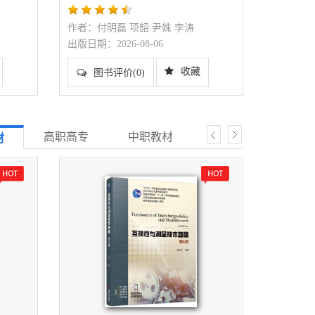
作者：付明磊 项韶 尹姝 李涛
作者：王英杰
出版日期：2026-08-06
出版日期：2026
收藏
图书评价(0)
图书评价(
高职高专
中职教材
研究生教材
技
材