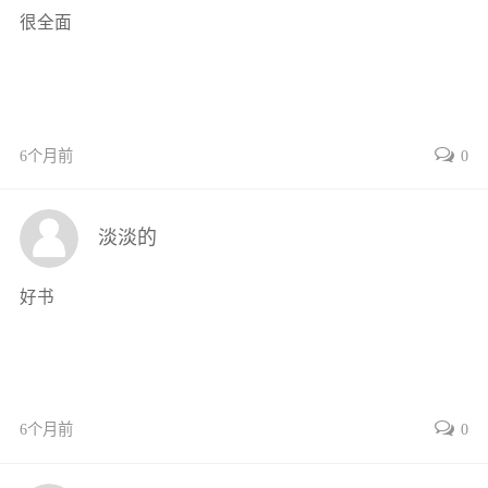
十一、排样图45
很全面
十二、冲裁工艺设计46
十三、冲压工艺文件的编制50
任务实施51
思考与练习56
6个月前
0
任务三托板冲裁模设计59
任务目标59
任务描述59
淡淡的
基础知识59
一、冲裁模的结构59
好书
二、冲裁模的分类59
三、单工序冲裁模的典型结构60
四、多工序冲裁模的典型结构68
五、模具零件74
6个月前
0
六、工作零件的结构与设计75
七、定位零件的结构与设计82