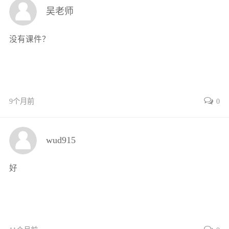
八、卸料与出件零件的结构与设计89
吴老师
九、模架的结构95
十、冲裁模零件的材料99
没有课件？
任务实施101
思考与练习113
任务四支架弯曲工艺与模具设计117
任务目标117
9个月前
0
任务描述117
基础知识117
一、弯曲变形分析118
wud915
二、弯曲变形时的应力、应变状态
分析120
好
三、弯曲件的质量分析121
四、弯曲时的回弹123
五、弯曲时的偏移129
六、弯曲件的结构工艺性129