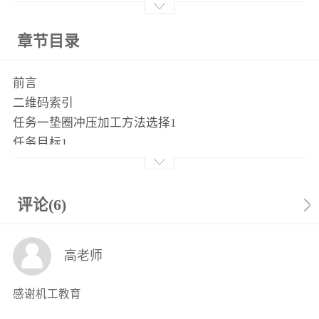
章节目录
前言
二维码索引
任务一垫圈冲压加工方法选择1
任务目标1
任务描述1
基础知识1
一、冲压的概念1
评论(6)
二、冲压工艺的特点及应用3
三、冲压工序的分类3
高老师
四、冲压材料6
五、冲压成形设备13
感谢机工教育
任务实施19