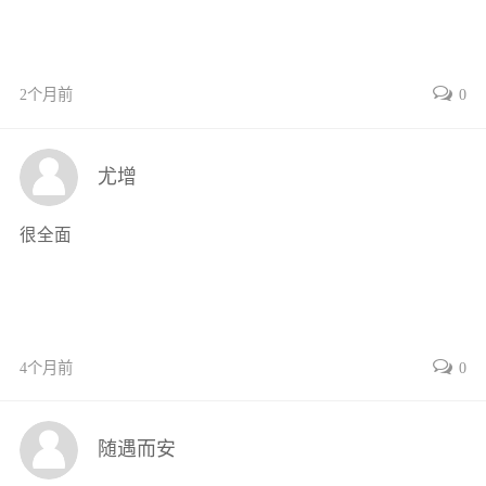
思考与练习19
任务二托板冲裁工艺设计21
任务目标21
任务描述21
2个月前
0
基础知识21
一、概述21
尤增
二、冲裁变形过程分析22
三、冲裁变形时板料变形区应力状态
很全面
分析23
四、冲裁件断面的四个特征区24
五、冲裁件断面质量及其影响因素25
六、冲裁间隙28
七、冲裁模刃口尺寸计算31
4个月前
0
八、冲裁力与压力中心35
九、排样设计40
随遇而安
十、送料步距与条料宽度的计算43