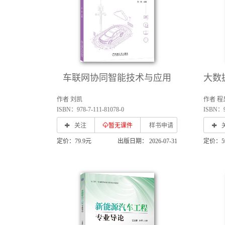
车联网协同智能技术与应用
作者 刘凯
作者 程
ISBN：978-7-111-81078-0
ISBN：9
关注
暂无课件
样书申请
定价：79.9元
出版日期： 2026-07-31
定价：5