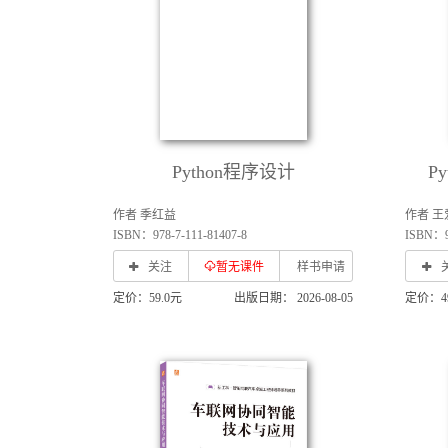
Python程序设计
P
作者 季红益
作者 王
ISBN：978-7-111-81407-8
ISBN：9
关注
暂无课件
样书申请
定价：59.0元
出版日期： 2026-08-05
定价：4