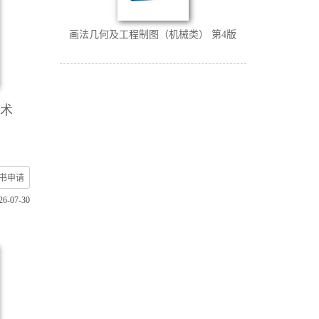
画法几何及工程制图（机械类） 第4版
技术
书申请
-07-30