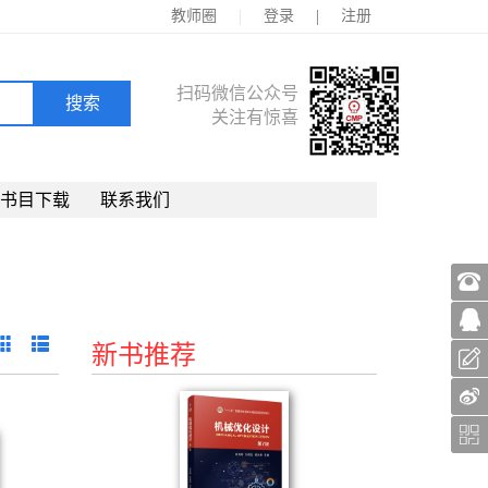
|
|
教师圈
登录
注册
扫码微信公众号
关注有惊喜
书目下载
联系我们
新书推荐