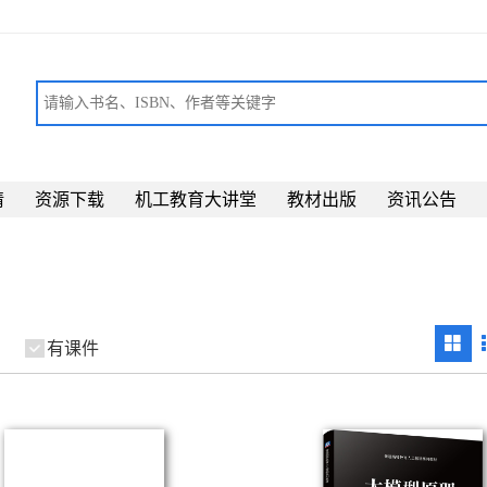
请
资源下载
机工教育大讲堂
教材出版
资讯公告
有课件