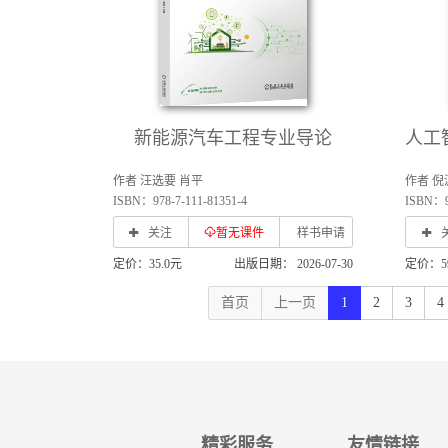
新能源汽车工程专业导论
作者 汪选要 肖平
作者 倪
ISBN：978-7-111-81351-4
ISBN：9
关注
暂无课件
样书申请
定价：35.0元
出版日期： 2026-07-30
定价：5
首页
上一页
1
2
3
4
精彩服务
友情链接