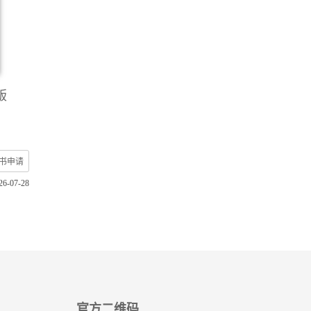
版
书申请
-07-28
官方二维码