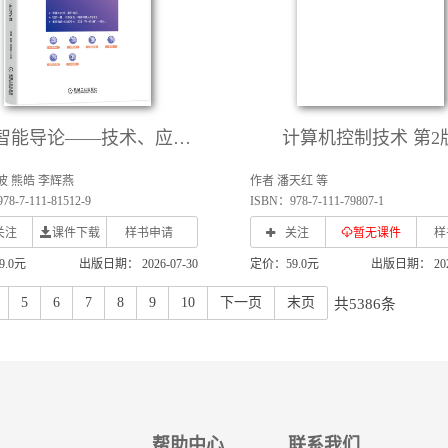
人工智能导论——技术、应用及伦理
计算机控制技术 第2
波 熊皓 李辉燕
作者 潘天红 等
78-7-111-81512-9
ISBN：978-7-111-79807-1
关注
课件下载
样书申请
关注
暂无课件
样
9.0元
出版日期： 2026-07-30
定价：59.0元
出版日期： 2026
5
6
7
8
9
10
下一页
末页
共5386条
帮助中心
联系我们