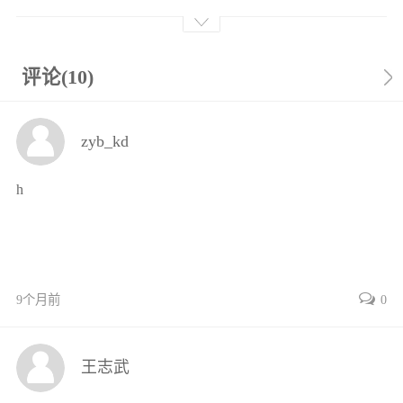
112素质目标1
113能力目标1
12工作页1
评论(10)
121工作任务情景描述1
122工作流程与活动2
zyb_kd
13信息采集27
131气动系统工作原理27
h
132气动系统的组成和特点28
133气源装置29
134辅助元件33
135气动执行元件37
14学习任务应知考核42
9个月前
0
任务2气动系统方向控制回路的安装与调试45
21学习任务要求45
王志武
211知识目标45
212素质目标45