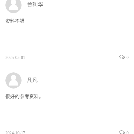
曾利华
322工作流程与活动70
33信息采集85
资料不错
331压力控制的定义和应用85
332压力控制阀86
333压力控制回路的应用90
34学习任务应知考核91
2025-05-01
0
气动系统装调与PLC控制〖1〗〖1〗目录〖1〗〖2〗任
务4气动系统流量控制回路的安装与调试93
41学习任务要求93
凡凡
411知识目标93
412素质目标93
很好的参考资料。
413能力目标93
42工作页93
421工作任务情景描述93
422工作流程与活动93
2024-10-17
0
43信息采集109