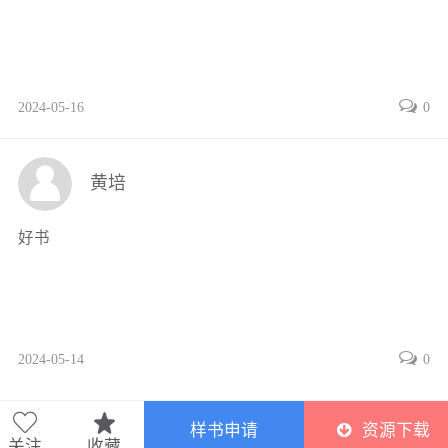
712素质目标154
713能力目标154
72工作页154
2024-05-16
0
721工作任务情景描述154
722工作流程与活动155
73信息采集174
黄培
731电气控制元件174
732西门子S7-1200 PLC编程179
好书
733西门子S7-1200 PLC 编程规则和技巧180
74学习任务应知考核181
任务8气动系统维护与故障维修182
81学习任务要求182
2024-05-14
0
811知识目标182
812素质目标182
813能力目标182
样书申请
资源下载
82工作页183
关注
收藏