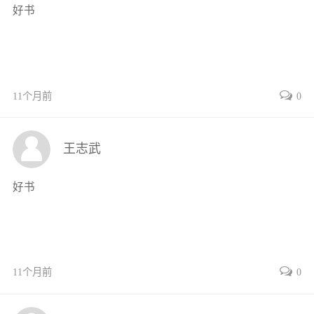
好书
213能力目标45
22工作页45
221工作任务情景描述45
222工作流程与活动45
23信息采集62
11个月前
0
231方向控制阀工作原理62
232普通换向阀63
王志武
233换向控制回路的应用65
24学习任务应知考核67
好书
任务3气动系统压力控制回路的安装与调试69
31学习任务要求69
311知识目标69
312素质目标69
11个月前
0
313能力目标69
32工作页69
321工作任务情景描述69