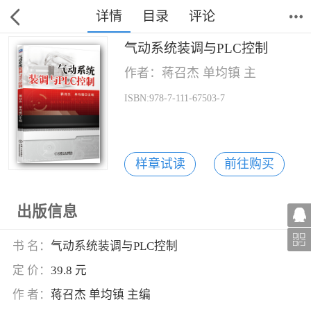
详情
目录
评论
气动系统装调与PLC控制
作者：蒋召杰 单均镇 主
ISBN:978-7-111-67503-7
样章试读
前往购买
出版信息
书 名：
气动系统装调与PLC控制
定 价：
39.8 元
作 者：
蒋召杰 单均镇 主编