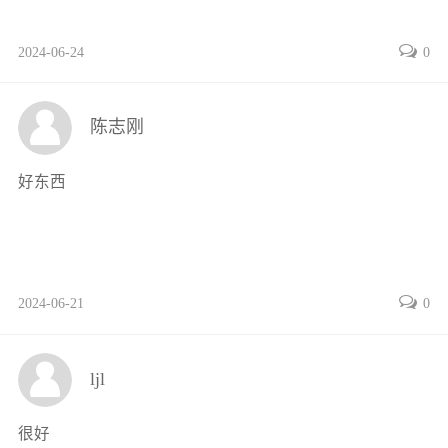
54学习任务应知考核134
2024-06-24
0
任务6气动系统行程程序控制回路的安装与调试135
61学习任务要求135
611知识目标135
陈志刚
612素质目标135
613能力目标135
好东西
62工作页135
621工作任务情景描述135
622工作流程与活动136
63信息采集150
2024-06-21
0
631行程阀150
632行程控制回路的应用151
64学习任务应知考核153
ljl
任务7电气与气动系统综合控制回路的安装与调试154
71学习任务要求154
很好
711知识目标154