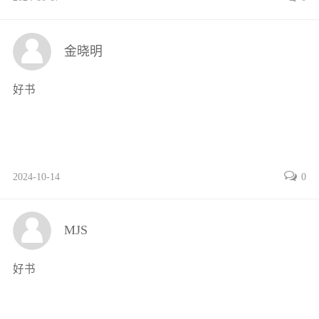
431流量控制阀109
432节流阀的选用110
金晓明
433流量控制回路的应用111
44学习任务应知考核114
好书
任务5气动系统逻辑控制回路的安装与调试115
51学习任务要求115
511知识目标115
512素质目标115
2024-10-14
0
513能力目标115
52工作页115
521工作任务情景描述115
MJS
522工作流程与活动115
53信息采集130
好书
531逻辑控制阀的种类及特点130
532基本逻辑元件131
533逻辑控制回路的应用133