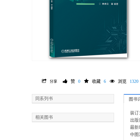
赞
0
收藏
6
浏览
1320
分享
同系列书
图书
装订
相关图书
出版日
最新印
中图