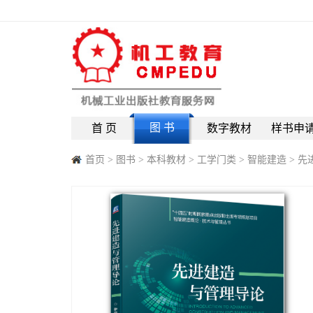
图 书
首 页
数字教材
样书申
首页
>
图书
>
本科教材
>
工学门类
>
智能建造
>
先