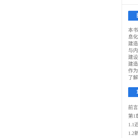
本书
息化
建造
与内
建设
建造
作为
了解
前言
第1
1.
1.