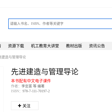
请
资源下载
机工教育大讲堂
教材出版
资讯公告
进建造与管理导论
先进建造与管理导论
本书配有中文电子课件
作者：
李忠富 等 编著
ISBN：
978-7-111-70197-2
关注