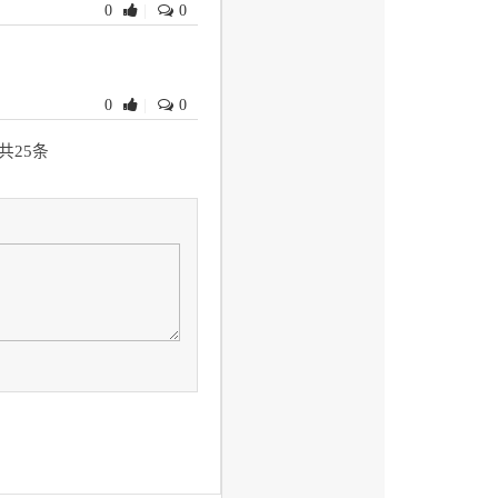
0
|
0
0
|
0
共25条