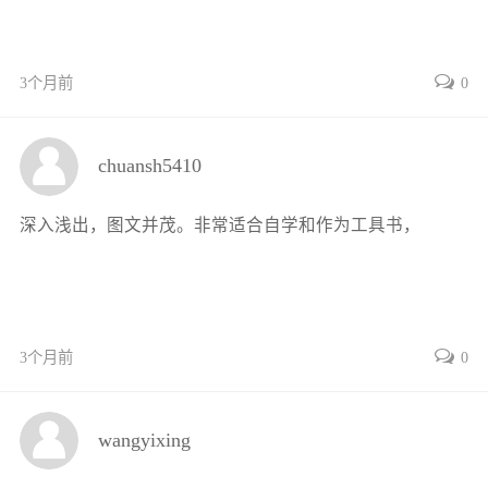
2.3.1 伺服电动机 32
2.3.2 旋转变压器 33
2.3.3 测速发电机 34
3个月前
0
2.3.4 力矩电动机 35
2.3.5 交流换向器电动机和无换向器电动机 36
chuansh5410
2.3.6 自整角机 37
2.3.7 步进电动机 38
深入浅出，图文并茂。非常适合自学和作为工具书，
第3章 电气控制与机床电路 46
3.1 继电-接触式电气控制线路的设计、安装与测绘 46
3.1.1 电气控制线路的设计 46
实训三 电气控制应用模块 47
3个月前
0
任务3-1 机械动力头控制线路的设计与接线 47
3.1.2 机床电气控制线路的测绘 52
附2 机床电气控制线路测绘考核评分表 54
wangyixing
3.2 机床电气控制电路的分析与维修 55
3.2.1 T68型卧式镗床电气控制电路的分析与维修 55