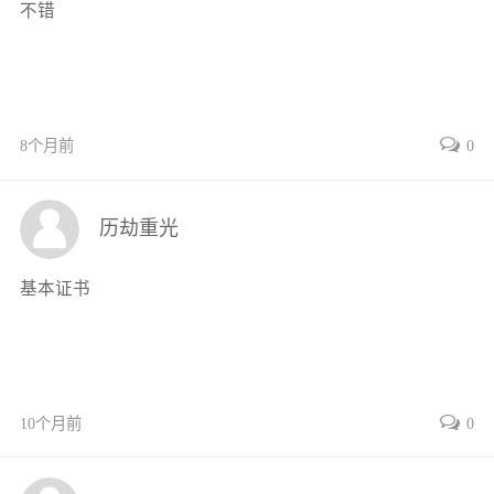
不错
实训四 机床电路故障排除模块 59
任务3-2 T68型卧式镗床电气控制电路故障的检查与排
除 59
3.2.2 X62W型万能铣床电气控制电路的分析与维修 62
8个月前
0
任务3-3 X62W型万能铣床电气控制电路故障的检查与
排除 67
3.2.3 20/5t桥式起重机的主要结构和电气控制电路 69
历劫重光
附3 机床电气控制电路故障检查、分析与排除评分表
72
基本证书
第4章 可编程序控制器的综合应用 73
4.1 梯形图的识读 73
4.2 脉冲指令 74
4.2.1 PLC的脉冲微分指令 74
10个月前
0
4.2.2 三菱PLC的边沿检测指令 75
4.2.3 西门子S7-1200 PLC的边沿检测指令 75
4.3 步进顺控指令 77