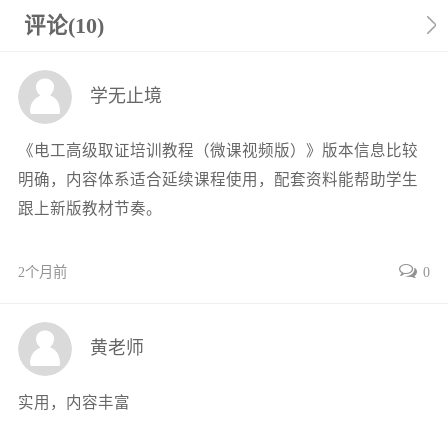
1.2 数字电路 8
评论(10)
1.2.1 数制与编码 8
1.2.2 数字逻辑电路基础知识 10
学无止境
1.2.3 常用逻辑电路 11
1.2.4 计数器与寄存器 14
《电工高级取证培训教程（微课视频版）》版本信息比较
1.2.5 555集成定时器简介 16
明确，内容体系适合延续课程使用，配套资料能帮助学生
实训二 数字电子技术应用模块 18
跟上新版教材节奏。
任务1-3 555多谐振荡器电路的焊接与调试 18
1.3 晶闸管整流电路 25
1.3.1 单相可控整流电路中各电量的关系 26
2个月前
0
1.3.2 三相可控整流电路中各电量的关系 27
附1 电子电路安装、调试与检修考核评分表 28
黄老师
第2章 发电机与电动机 30
2.1 发电机的工作原理 30
实用，内容丰富
2.2 直流电动机 31
2.3 特种电机 32