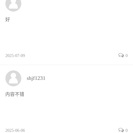
4.3.1 三菱FX-PLC顺序功能图简介 77
4.3.2 三菱FX-PLC步进顺控指令简介 78
好
4.3.3 西门子S7-PLC顺序控制指令说明 80
4.4 功能指令 80
4.4.1 FX2系列PLC的功能指令概述 80
4.4.2 常用的FX-PLC功能指令简介 81
2025-07-09
0
4.4.3 常用的西门子S7-1200功能指令简介 85
4.5 触摸屏应用简介 86
实训五 PLC操作技能应用模块 89
shjf1231
任务4-1 PLC控制交流异步电动机双速自动变速电路的
设计、安装与调试 89
内容不错
任务4-2 PLC控制三台电动机顺序起停的设计、安装与
调试 93
任务4-3 PLC控制十字路口交通信号灯的设计、安装与
调试 97
2025-06-06
0
任务4-4 PLC控制多种液体混合系统的设计、安装与调