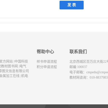
帮助中心
联系我们
官方网站
|
中国科技
样书申请流程
北京西城区百万庄大街22
校教材图书网
|
电气
积分申请流程
邮编:100037
章图文信息有限公司
电子邮箱：
cmpedu@cmpe
金属加工在线
|
机电
教材网咨询：010-8837983