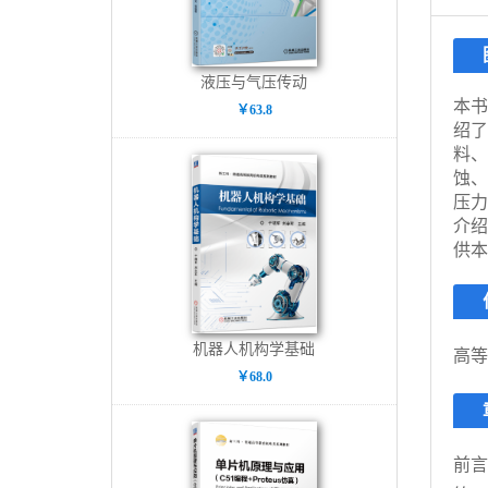
液压与气压传动
本书
￥63.8
绍了
料、
蚀、
压力
介绍
供本
机器人机构学基础
高等
￥68.0
前言