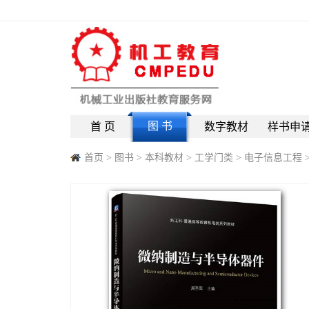
图 书
首 页
数字教材
样书申
首页
>
图书
>
本科教材
>
工学门类
>
电子信息工程