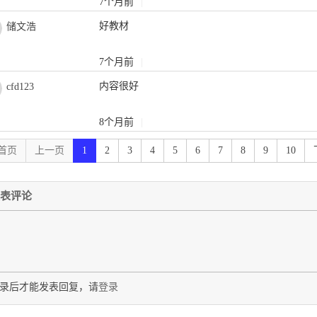
7个月前
|
好教材
储文浩
7个月前
|
内容很好
cfd123
8个月前
|
首页
上一页
1
2
3
4
5
6
7
8
9
10
表评论
录后才能发表回复，请
登录