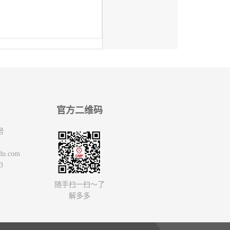
官方二维码
号
du.com
3
随手扫一扫～了
解多多