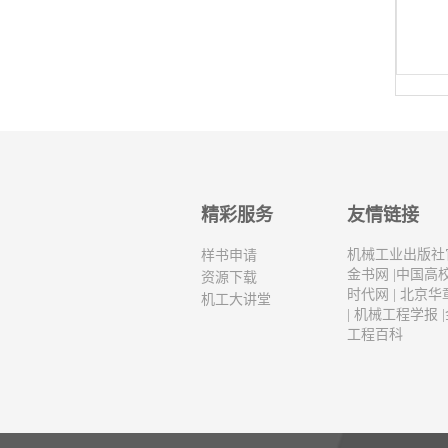
精彩服务
友情链接
机械工业出版社
样书申请
金书网
|
中国高
资源下载
时代网
|
北京华
机工大讲堂
|
机械工程学报
|
工程百科