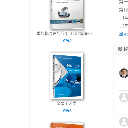
第一
第1
1.
1.
单片机原理与应用（C51编程+Proteus仿真）
显示
￥79.0
图书
金属工艺学
￥69.8