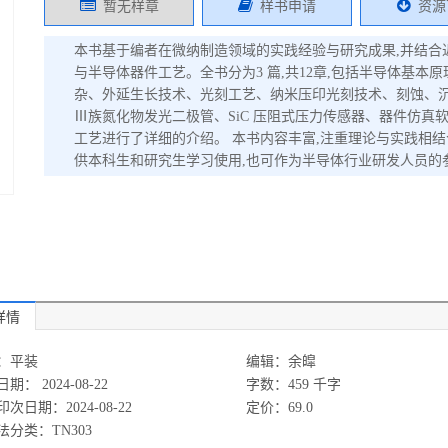
暂无样章
样书申请
资源
本书基于编者在微纳制造领域的实践经验与研究成果,并结合
与半导体器件工艺。全书分为3 篇,共12章,包括半导体基本原
杂、外延生长技术、光刻工艺、纳米压印光刻技术、刻蚀、沉
Ⅲ族氮化物发光二极管、SiC 压阻式压力传感器、器件仿真
工艺进行了详细的介绍。 本书内容丰富,注重理论与实践相结
供本科生和研究生学习使用,也可作为半导体行业研发人员的
详情
：平装
编辑：余皡
期： 2024-08-22
字数：459 千字
次日期：2024-08-22
定价：69.0
法分类：TN303