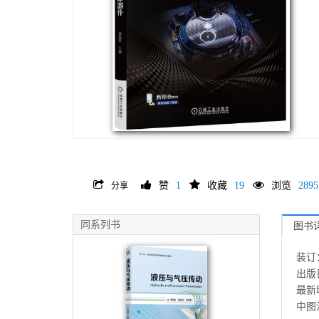
赞
1
收藏
19
浏览
2895
分享
同系列书
图书
装订
出版日
最新印
中图