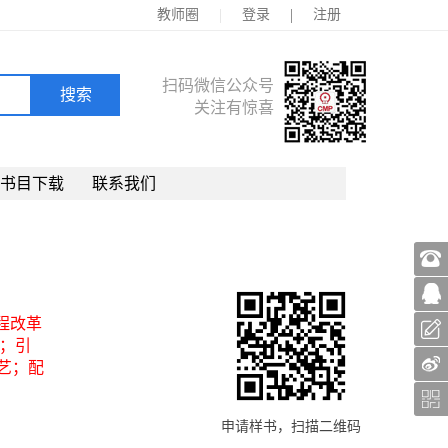
|
|
教师圈
登录
注册
扫码微信公众号
关注有惊喜
书目下载
联系我们
程改革
；引
艺；配
申请样书，扫描二维码