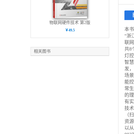
物联网硬件技术 第2版
本书
￥49.5
“浙
联网
共8
相关图书
灯控
智慧
发，
场景
能控
常生
的理
有实
技术
（扫
资源
以从