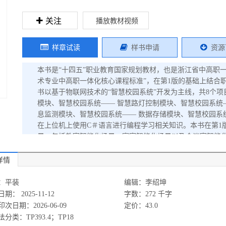
关注
播放教材视频
样章试读
样书申请
资源
本书是“十四五”职业教育国家规划教材，也是浙江省中高职
术专业中高职一体化核心课程标准”，在第1版的基础上结合
书以基于物联网技术的“智慧校园系统”开发为主线，共8个项
模块、智慧校园系统—— 智慧路灯控制模块、智慧校园系统
息监测模块、智慧校园系统—— 数据存储模块、智慧校园系
在上位机上使用C＃语言进行编程学习相关知识。本书在第1
景，包括教室智能化场景、寝室智能化场景以及会议室智能
场景的联系，使学生更为深入地了解物联网技术在日常生活
识的学习，提升学生对数据库知识的理解与运用能力。 本书
详情
为核心内容，既有实施项目的操作步骤，又有实现各模块功
术及相关专业的教材，也可作为物联网编程爱好者的自学参考
：平装
编辑：李绍坤
看），通过信息化教学手段，将纸质教材与课程资源有机结合
期： 2025-11-12
字数：272 千字
有电子课件、源代码，选用本书作为教材的教师可以从机械工业出版
次日期：2026-06-09
定价：43.0
册下载或联系编辑（010-88379194）咨询。
分类：TP393.4；TP18