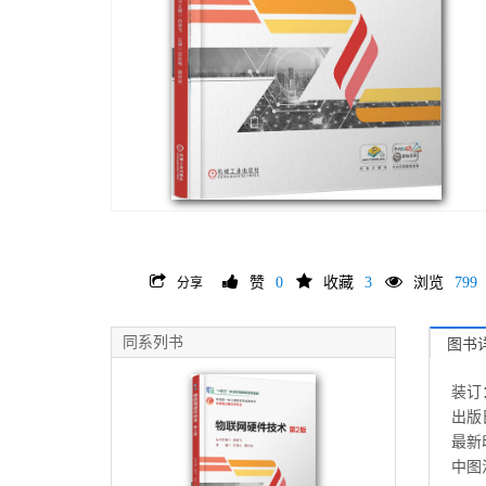
赞
0
收藏
3
浏览
799
分享
同系列书
图书
装订
出版日
最新印
中图法