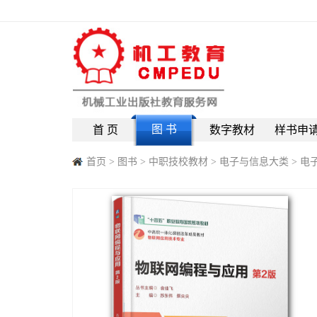
图 书
首 页
数字教材
样书申
首页
>
图书
>
中职技校教材
>
电子与信息大类
>
电