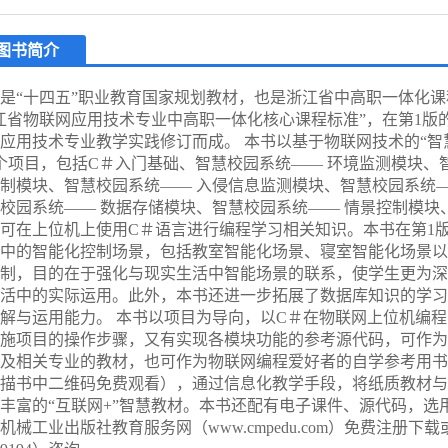
图书简介
是“十四五”职业教育国家规划教材，也是浙江省中高职一体化
江省物联网应用技术专业中高职一体化核心课程标准”，在第1版
应用技术专业教学实践修订而成。 本书以基于物联网技术的“智
个项目，包括C＃入门基础、智慧校园系统—— 环境监测模块、
制模块、智慧校园系统—— 入侵信息监测模块、智慧校园系统—
校园系统—— 数据存储模块、智慧校园系统—— 情景控制模块
可在上位机上使用C＃语言进行编程学习相关知识。本书在第1
中的智能化控制场景，包括教室智能化场景、寝室智能化场景以
制，目的在于强化与现实生活中智能场景的联系，使学生更为深
活中的实际运用。此外，本书还进一步拓展了数据库知识的学习
解与运用能力。 本书以项目为导向，以C＃在物联网上位机编
施项目的操作步骤，又有实现各模块功能的参考源代码，可作为
及相关专业的教材，也可作为物联网编程爱好者的自学参考用书
描书中二维码免费观看），通过信息化教学手段，将纸质教材与
丰富的“互联网+”智慧教材。本书还配有电子课件、源代码，选
机械工业出版社教育服务网（www.cmpedu.com）免费注册下载或