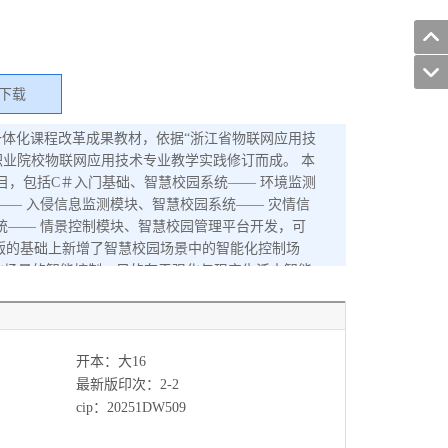
下载
一体化课程改革成果教材，依据“浙江省物联网应用技
职业院校物联网应用技术专业教学实践修订而成。 本
目，包括C＃入门基础、智慧校园系统—— 环境监测
—— 入侵信息监测模块、智慧校园系统—— 灾情信
统—— 情景控制模块、智慧校园管理平台开发，可
版的基础上新增了智慧校园场景中的智能化控制场
化场景的智能控制，目的在于强化与现实生活中智能
中的实际运用。此外，本书还进一步拓展了数据库知
以项目为导向，以C＃在物联网上位机编程中的应用
能的参考源代码，可作为各类职业院校物联网应用技
用书。 本书配套微课视频（扫描书中二维码免费观
开本：大16
，成为资源丰富的“互联网+”智慧教材。本书还配
最新版印次：2-2
社教育服务网（www.cmpedu.com）免费注
cip：20251DW509