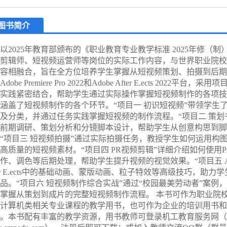
图书简介
以2025年教育部颁布的《职业教育专业教学标准 2025年修（
剪辑师、短视频运营师等岗位的实际工作内容，与世界职业院校
容相融合，旨在全方位培养学生掌握从短视频策划、拍摄到后期
dobe Premiere Pro 2022和Adobe After E.ects 202
实践紧密结合，帮助学生通过实际操作掌握短视频制作的各项技
涵盖了短视频制作的各个环节。“项目一 初识短视频”带领学生
及分类，并通过任务实践掌握短视频的制作流程。“项目二 策划
前期调研、策划分析和分镜脚本设计，帮助学生从创意构思到脚
“项目三 短视频拍摄”通过实际拍摄任务，教授学生如何运用构
高质量的短视频素材。“项目四 PR视频剪辑”详细介绍如何使用Pre
作、调色等后期处理，帮助学生提升视频的视觉效果。“项目五 
ter E.ects中的基础动画、蒙版动画、粒子特效等高级技巧，助
品。“项目六 短视频制作综合实战”通过“校园最美劳动者”案例
掌握从策划到成片的完整短视频制作流程。 本书可作为职业院
计算机类相关专业课程的教学用书，也可作为企业的培训用书和
。本书配有丰富的教学资源，用书教师可登录机工教育服务网（