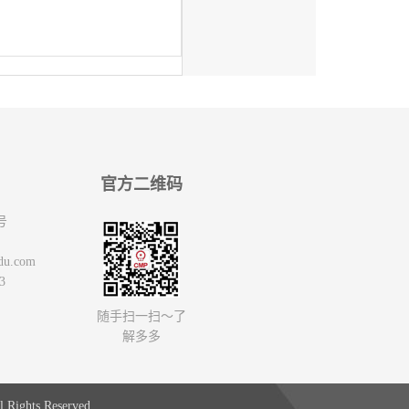
官方二维码
号
du.com
3
随手扫一扫～了
解多多
 Rights Reserved