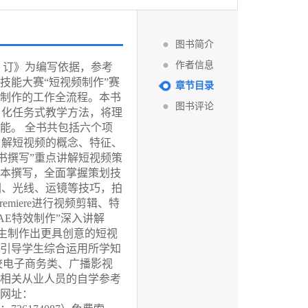
图书简介
作者信息
制）订》为编写依据，参考
技能大赛“短视频制作”赛
章节目录
制作的工作全流程。本书
图书评论
2平台，采用项目化任务式教学方法，将理
能。 全书共包括六个项
了解短视频的概念、特征、
书撰写”重点讲解短视频策
本撰写，全面掌握策划技
图、光线、运镜等技巧，拍
miere进行视频剪辑、特
AE特效制作”深入讲解
力学生制作出更具创意的短视
，引导学生综合运用所学知
校电子商务类、广播影视
相关从业人员的自学参考
网址：