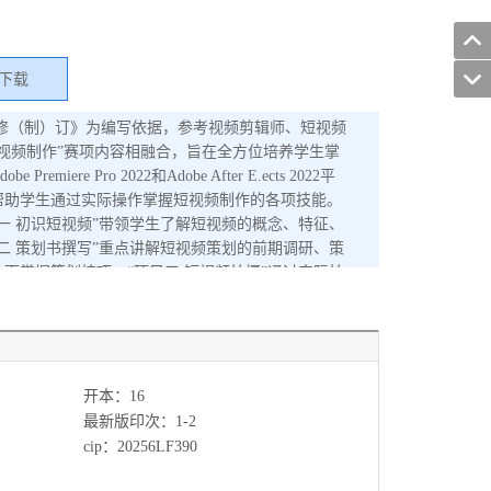
下载
5年修（制）订》为编写依据，参考视频剪辑师、短视频
视频制作”赛项内容相融合，旨在全方位培养学生掌
 Pro 2022和Adobe After E.ects 2022平
帮助学生通过实际操作掌握短视频制作的各项技能。
一 初识短视频”带领学生了解短视频的概念、特征、
二 策划书撰写”重点讲解短视频策划的前期调研、策
面掌握策划技巧。“项目三 短视频拍摄”通过实际拍
质量的短视频素材。“项目四 PR视频剪辑”详细
期处理，帮助学生提升视频的视觉效果。“项目五 AE
动画、粒子特效等高级技巧，助力学生制作出更具创意的短视
者”案例，引导学生综合运用所学知识，掌握从策划到
类、广播影视类、计算机类相关专业课程的教学用
开本：16
书。本书配有丰富的教学资源，用书教师可登录机工
最新版印次：1-2
或加入教师交流QQ群（群号：726174087）免费索
cip：20256LF390