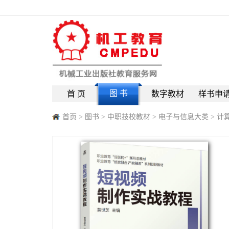
图 书
首 页
数字教材
样书申
首页
>
图书
>
中职技校教材
>
电子与信息大类
>
计