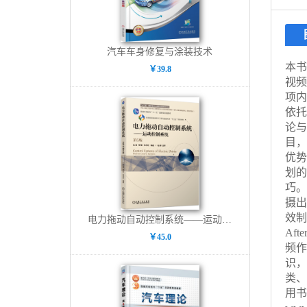
汽车车身修复与涂装技术
本书
￥39.8
视频
项内
依托A
论与
目，
优势
划的
巧。
摄出
效制
电力拖动自动控制系统——运动控制系统 第5版
Af
￥45.0
频作
识，
类、
用书