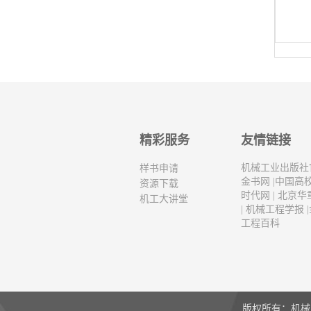
精彩服务
友情链接
机械工业出版社
样书申请
金书网
|
中国高
资源下载
时代网
|
北京华
机工大讲堂
|
机械工程学报
|
工程百科
版权所有：机械