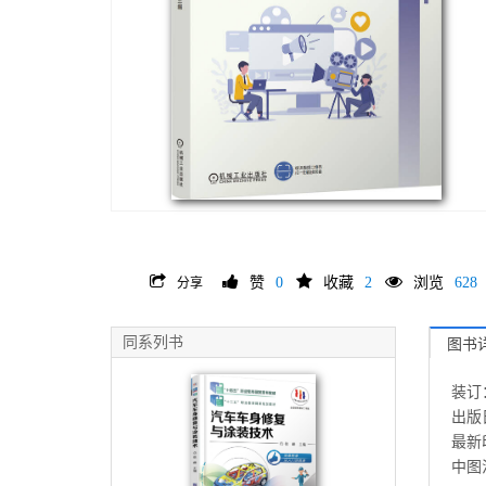
赞
0
收藏
2
浏览
628
分享
同系列书
图书
装订
出版日
最新印
中图法