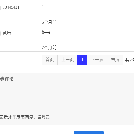
1
10445421
5个月前
|
好书
黄培
7个月前
|
首页
上一页
1
下一页
末页
共7
表评论
录后才能发表回复，请
登录