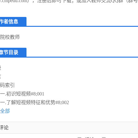
w.cmpedu.com），注册后即可下载；或加入教师交流QQ群（群号：
作者信息
院校教师
章节目录
录
言
码索引
一.初识短视频#8;001
一.了解短视频特征和优势#8;002
全部
评论