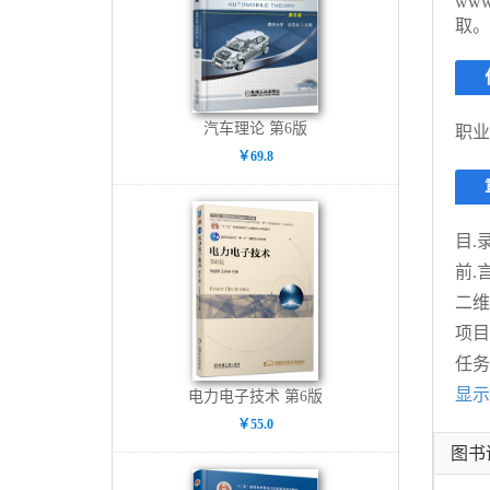
ww
取。
汽车理论 第6版
职业
￥69.8
目.
前.
二维
项目
任务
显示
电力电子技术 第6版
￥55.0
图书