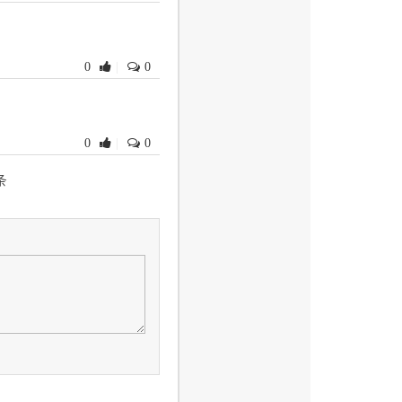
0
|
0
0
|
0
条