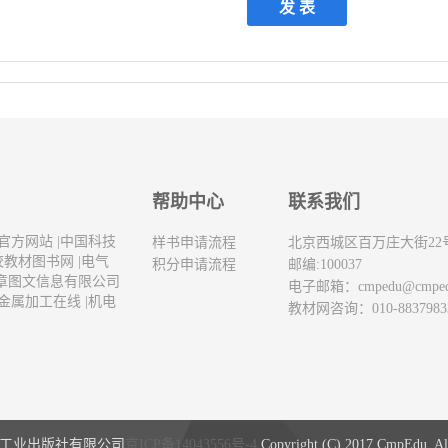
帮助中心
联系我们
官方网站
|
中国科技
样书申请流程
北京西城区百万庄大街22
校教材图书网
|
电气
积分申请流程
邮编:100037
章图文信息有限公司
电子邮箱：
cmpedu@cmpe
金属加工在线
|
机电
教材网咨询：010-8837983
工业出版社有限公司
京ICP备14043556号-4
Copyright (C) 2017 CmpEdu. All