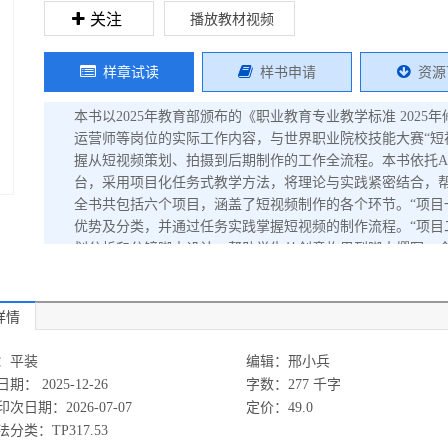
关注
播放教材视频
样章试读
样书申请
资源
本书以2025年教育部颁布的《职业教育专业教学标准 202
运营师等岗位的实际工作内容，与世界职业院校技能大赛“短
握从短视频策划、拍摄到后期制作的工作全流程。本书依托Adobe Premiere
台，采用项目化任务式教学方法，将理论与实践紧密结合，
全书共包括六个项目，涵盖了短视频制作的各个环节。“项目
优势及分类，并通过任务实践掌握短视频的制作流程。“项目
划分析和分镜脚本设计，帮助学生从创意构思到脚本撰写，全
摄任务，教授学生如何运用构图、光线、运镜等技巧，拍摄出高
介绍如何使用Premiere进行视频剪辑、特效制作、调色等后
特效制作”深入讲解After E.ects中的基础动画、蒙版
详情
频作品。“项目六 短视频制作综合实战”通过“校园最美劳动
成片的完整短视频制作流程。 本书可作为职业院校电子商务
：平装
编辑：邢小兵
书，也可作为企业的培训用书和相关从业人员的自学参考用
期： 2025-12-26
字数：277 千字
教育服务网（网址：www.cmpedu.com），注册后即可下载；
次日期：2026-07-07
定价：49.0
取。
分类：TP317.53