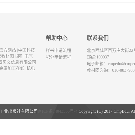
帮助中心
联系我们
官方网站
|
中国科技
样书申请流程
北京西城区百万庄大街22
校教材图书网
|
电气
积分申请流程
邮编:100037
章图文信息有限公司
电子邮箱：
cmpedu@cmpe
金属加工在线
|
机电
教材网咨询：010-8837983
工业出版社有限公司
京ICP备14043556号-4
Copyright (C) 2017 CmpEdu. All