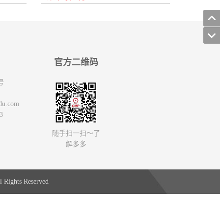
官方二维码
号
du.com
3
随手扫一扫～了
解多多
 Rights Reserved